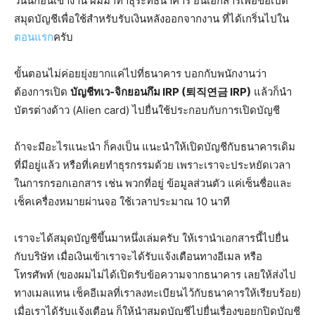
วันนี้ก่อนเข้างาน ผมมาทำธุระที่ธนาคาร ยื่นเอกสารเพื่อขอเปิด
สมุดบัญชีเพื่อใช้สำหรับรับเงินหลังออกจากงาน ที่ได้เกริ่นไปใน
ตอนแรก
ครับ
ขั้นตอนไม่ค่อยยุ่งยากแค่ไปที่ธนาคาร บอกกับพนักงานว่า
ต้องการเปิด
บัญชีทเว-จิกยอนกึม IRP (퇴직연금 IRP)
แล้วก็นำ
บัตรต่างด้าว (Alien card) ไปยื่นใช้ประกอบกับการเปิดบัญชี
ถ้าจะมีอะไรแนะนำ ก็คงเป็น แนะนำให้เปิดบัญชีกับธนาคารเดิม
ที่มีอยู่แล้ว หรือที่เคยทำธุรกรรมด้วย เพราะเราจะประหยัดเวลา
ในการกรอกเอกสาร เช่น พวกที่อยู่ ข้อมูลส่วนตัว แค่เซ็นชื่อและ
เช็คเครื่องหมายผ่านจอ ใช้เวลาประมาณ 10 นาที
เราจะได้สมุดบัญชีขึ้นมาหนึ่งเล่มครับ ให้เรานำเอกสารนี้ไปยื่น
กับบริษัท เมื่อเงินเข้าเราจะได้รับแจ้งเตือนทางอีเมล หรือ
โทรศัพท์ (ของผมไม่ได้เปิดรับข้อความจากธนาคาร เลยให้ส่งไป
ทางเมลแทน เช็คอีเมลที่เราลงทะเบียนไว้กับธนาคารให้เรียบร้อย)
เมื่อเราได้รับแจ้งเตือน ก็ให้นำสมุดบัญชีไปยื่นเรื่องขอยกปิดบัญชี