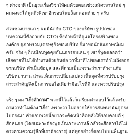
ๆ ต่างชาติ เป็นธุระเรื่องวีซ่าให้ผมด้วยตอนช่วงสมัครงานใหม่ ๆ
ผมคงจะได้พูดถึงพี่เขาอีกรอบในบล็อกตอนท้าย ๆ ครับ
ส่วนช่วงบ่ายแก่ ๆ ผมมีนัดกับ CTO ของบริษัท (รูปปกของ
บทความนี้คือถ่ายกับ CTO) ซึ่งทำหน้าที่ดูแลโครงสร้างของ
องค์กร ดูภาพรวม,เศรษฐกิจของบริษัท ก็มาขอนัดสัมภาษณ์ผม
ครับ จริง ๆ ก็เหมือนพูดคุยกันนอกรอบเล่น ๆ เขาก็พูดตลอดว่า
เสียดายที่ไม่ได้ทำงานด้วยกันต่อ ว่าที่มาที่ไปของเราทำไมถึงออก
จากบริษัท ทำเป็นข้อมูล และที่ถามเป็นเพราะว่าเราทำงานกับ
บริษัทมานาน น่าจะเห็นการเปลี่ยนแปลง เห็นจุดที่ควรปรับปรุง
สาระสำคัญจึงเป็นการขอไอเดียว่ามีอะไรที่ดี และควรปรับปรุง
จริง ๆ ผม
“เก็งคำถาม”
พวกนี้ไว้แล้วก็เตรียมคำตอบไว้แล้วครับ
ถามว่าทำไมต้อง
“เก็ง”
เพราะว่า ไม่อยากให้การสนทนามันดูตรง
ไปตรงมา คำตอบพวกนี้อยากจะคิดหน้าคิดหลังให้รอบคอบดี ๆ
สักหน่อย​ (โดยเฉพาะต้องพูดเป็นภาษเกาหลี กลัวจะสื่อสารได้ไม่
ตรงตามความรู้สึกที่เราต้องการ) แต่ทุกอย่างก็ตอบไปบนพื้นฐาน