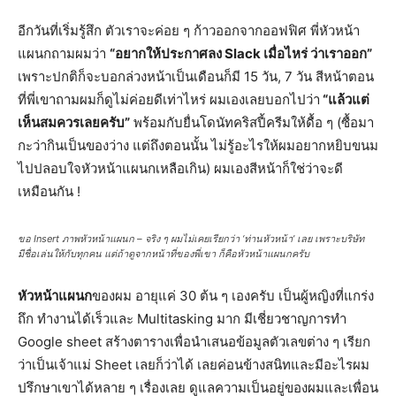
อีกวันที่เริ่มรู้สึก ตัวเราจะค่อย ๆ ก้าวออกจากออฟฟิศ​ พี่หัวหน้า
แผนกถามผมว่า
“อยากให้ประกาศลง Slack เมื่อไหร่ ว่าเราออก”
เพราะปกติก็จะบอกล่วงหน้าเป็นเดือนก็มี 15 วัน, 7 วัน สีหน้าตอน
ที่พี่เขาถามผมก็ดูไม่ค่อยดีเท่าไหร่ ผมเองเลยบอกไปว่า
“แล้วแต่
เห็นสมควรเลยครับ”
พร้อมกับยื่นโดนัทคริสปี้ครีมให้ดื้อ ๆ (ซื้อมา
กะว่ากินเป็นของว่าง แต่ถึงตอนนั้น ไม่รู้อะไรให้ผมอยากหยิบขนม
ไปปลอบใจหัวหน้าแผนกเหลือเกิน) ผมเองสีหน้าก็ใช่ว่าจะดี
เหมือนกัน !
ขอ Insert ภาพหัวหน้าแผนก – จริง ๆ ผมไม่เคยเรียกว่า ‘ท่านหัวหน้า’ เลย เพราะบริษัท
มีชื่อเล่นให้กับทุกคน แต่ถ้าดูจากหน้าที่ของพี่เขา ก็คือหัวหน้าแผนกครับ
หัวหน้าแผนก
ของผม อายุแค่ 30 ต้น ๆ เองครับ เป็นผู้หญิงที่แกร่ง
ถึก ทำงานได้เร็วและ Multitasking มาก มีเชี่ยวชาญการทำ
Google sheet สร้างตารางเพื่อนำเสนอข้อมูลตัวเลขต่าง ๆ เรียก
ว่าเป็นเจ้าแม่ Sheet เลยก็ว่าได้ เลยค่อนข้างสนิทและมีอะไรผม
ปรึกษาเขาได้หลาย ๆ เรื่องเลย ดูแลความเป็นอยู่ของผมและเพื่อน