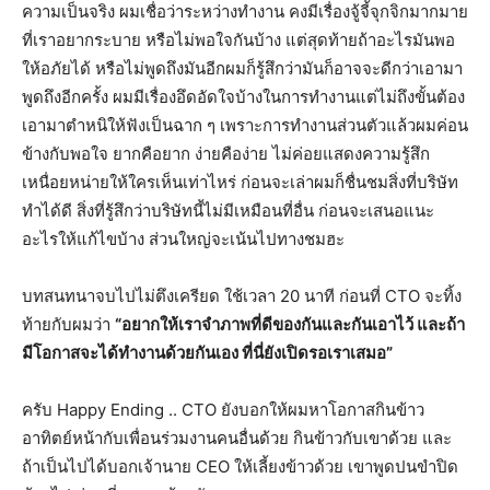
ความเป็นจริง ผมเชื่อว่าระหว่างทำงาน คงมีเรื่องจู้จี้จุกจิกมากมาย
ที่เราอยากระบาย หรือไม่พอใจกันบ้าง แต่สุดท้ายถ้าอะไรมันพอ
ให้อภัยได้ หรือไม่พูดถึงมันอีกผมก็รู้สึกว่ามันก็อาจจะดีกว่าเอามา
พูดถึงอีกครั้ง ผมมีเรื่องอึดอัดใจบ้างในการทำงานแต่ไม่ถึงขั้นต้อง
เอามาตำหนิให้ฟังเป็นฉาก ๆ เพราะการทำงานส่วนตัวแล้วผมค่อน
ข้างกับพอใจ ยากคือยาก ง่ายคือง่าย ไม่ค่อยแสดงความรู้สึก
เหนื่อยหน่ายให้ใครเห็นเท่าไหร่ ก่อนจะเล่าผมก็ชื่นชมสิ่งที่บริษัท
ทำได้ดี สิ่งที่รู้สึกว่าบริษัทนี้ไม่มีเหมือนที่อื่น ก่อนจะเสนอแนะ
อะไรให้แก้ไขบ้าง ส่วนใหญ่จะเน้นไปทางชมฮะ
บทสนทนาจบไปไม่ตึงเครียด ใช้เวลา 20 นาที ก่อนที่ CTO จะทิ้ง
ท้ายกับผมว่า
“อยากให้เราจำภาพที่ดีของกันและกันเอาไว้ และถ้า
มีโอกาสจะได้ทำงานด้วยกันเอง ที่นี่ยังเปิดรอเราเสมอ”
ครับ Happy Ending .. CTO ยังบอกให้ผมหาโอกาสกินข้าว
อาทิตย์หน้ากับเพื่อนร่วมงานคนอื่นด้วย กินข้าวกับเขาด้วย และ
ถ้าเป็นไปได้บอกเจ้านาย CEO ให้เลี้ยงข้าวด้วย เขาพูดปนขำปิด