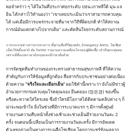
พอจำคร่าว ๆ ได้ในวันที่ประกาศยกระดับ ปธน.เกาหลีใต้ มุน แจ
อิน ได้กล่าวไว้ทำนองว่า “เขาเคยประเมินว่าเราสามารถควบคุม
ได้ แต่เมื่อมีการแพร่กระจายที่มาจากวิถีที่ผิดปกติ ทำให้สถาณ
การณ์มันแตกต่างไปจากเดิม” และตัดสินใจยกระดับสถานการณ์
การกระจายข่าวสารจากทางการ ทั้งผ่านสื่อทีวีช่องหลัก, Emergency Alerts, โซเชียล
เน็ตเวิร์คตั้งแต่ IG ยัน Twitter รายงานความเคลื่อนไหวของผู้ติดเชื้อ เข้าถึงทุกกลุ่มคน
เพราะมีทั้งแปลภาษาอังกฤษและมีภาษามือด้วย
การจัดชุดทีมทำงานของกระทรวงสาธารณสุขเกาหลี ที่ให้ความ
สำคัญกับการให้ข้อมูลที่ถูกต้อง สื่อสารกับประชาชนอย่างต่อเนื่อง
ด้วยความ
“จริงใจและเยือกเย็น”
ผมใช้คำนี้เพราะว่า ยังไม่มีข่าวผู้
อำนวยการกรมควบคุมโรคคุณจอง อึนคยอง (정은경) ของขึ้น
หรือตะหวาดใส่ใครเลย ซึ่งถ้าใครมีโอกาสได้ติดตามคลิปต่าง ๆ ก็
น่าจะพอเข้าใจ ยิ่งในช่วงที่มีการระบาดแรก ๆ มีการตั้งศูนย์
รายงานความคืบหน้าทั้งช่วงเช้าและช่วงเย็นมีรายงานวันละ 2
ครั้ง จนตอนนี้เปลี่ยนเป็นการรายงานวันละครั้ง มีการอัพเดต
ตัวเลขอย่างเป็นทางการบนสื่อโซเชียล โดยการแชร์ข้อมูลจาก