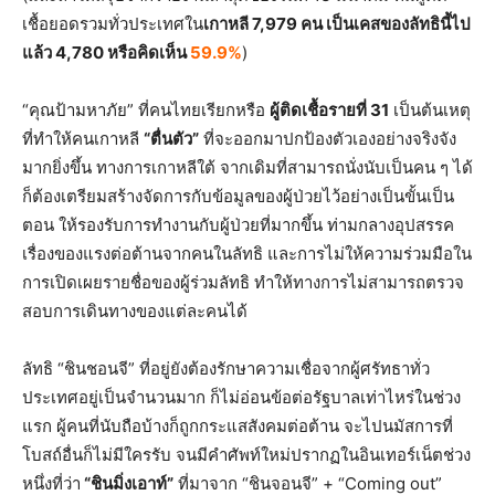
เชื้อยอดรวมทั่วประเทศใน
เกาหลี 7,979 คน เป็นเคสของลัทธินี้ไป
แล้ว 4,780 หรือคิดเห็น
59.9%
)
“คุณป้ามหาภัย” ที่คนไทยเรียกหรือ
ผู้ติดเชื้อรายที่ 31
เป็นต้นเหตุ
ที่ทำให้คนเกาหลี
“ตื่นตัว”
ที่จะออกมาปกป้องตัวเองอย่างจริงจัง
มากยิ่งขึ้น ทางการเกาหลีใต้ จากเดิมที่สามารถนั่งนับเป็นคน ๆ ได้
ก็ต้องเตรียมสร้างจัดการกับข้อมูลของผู้ป่วยไว้อย่างเป็นขั้นเป็น
ตอน ให้รองรับการทำงานกับผู้ป่วยที่มากขึ้น ท่ามกลางอุปสรรค
เรื่องของแรงต่อต้านจากคนในลัทธิ และการไม่ให้ความร่วมมือใน
การเปิดเผยรายชื่อของผู้ร่วมลัทธิ ทำให้ทางการไม่สามารถตรวจ
สอบการเดินทางของแต่ละคนได้
ลัทธิ “ชินชอนจี” ที่อยู่ยังต้องรักษาความเชื่อจากผู้ศรัทธาทั่ว
ประเทศอยู่เป็นจำนวนมาก ก็ไม่อ่อนข้อต่อรัฐบาลเท่าไหร่ในช่วง
แรก ผู้คนที่นับถือบ้างก็ถูกกระแสสังคมต่อต้าน จะไปนมัสการที่
โบสถ์อื่นก็ไม่มีใครรับ จนมีคำศัพท์ใหม่ปรากฏในอินเทอร์เน็ตช่วง
หนึ่งที่ว่า
“ชินมิ่งเอาท์”
ที่มาจาก “ชินจอนจี” + “Coming out”