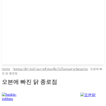
Home
“ซอชนมาอึล” หมู่บ้านเกาหลี ท่องเที่ยวไปในถนนสายวัฒนธรรม
오븐에 빠
진 닭 종로점
오븐에 빠진 닭 종로점