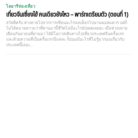
ไดอารีท่องเที่ยว
เที่ยวจีนเซี่ยงไฮ้ คนเดียวยังไหว – พาร์ทเตรียมตัว (ตอนที่ 1)
สวัสดีครับ ห่างหายไปจากการเขียนอะไรลงบล็อกไปนานพอสมควร แต่ก็
ไม่ได้หมายความว่าที่ผ่านมานี้ชีวิตไม่มีอะไรอัปเดตเลยฮะ เมื่อช่วงปลาย
เดือนกันยายนที่ผ่านมา ได้มีโอกาสเดินทางไปเที่ยวประเทศจีนครั้งแรก​
และด้วยความที่เป็นครั้งแรกนี่แหละ ก็ย่อมมีอะไรที่ไม่รู้มาก่อนเกี่ยวกับ
ประเทศนี้เยอะ...