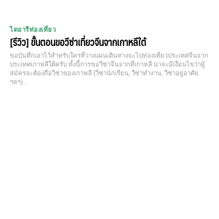
ไดอารีท่องเที่ยว
[รีวิว] ขั้นตอนขอวีซ่าเที่ยวจีนจากเกาหลีใต้
ขอบันทึกเอาไว้สำหรับใครที่วางแผนเดินทางจะไปท่องเที่ยวประเทศจีนจาก
ประเทศเกาหลีใต้ครับ ทั้งนี้การขอวีซ่าจีนจากที่เกาหลี น่าจะมีเงื่อนไขว่าผู้
สมัครจะต้องถือวีซ่าของเกาหลี (วีซ่านักเรียน, วีซ่าทำงาน, วีซ่าอยู่อาศัย
ฯลฯ)...