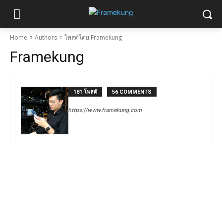
Home
Authors
โพสต์โดย Framekung
Framekung
181 โพสต์
56 COMMENTS
https://www.framekung.com