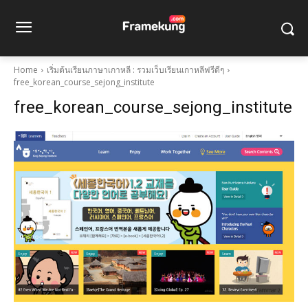
Home
เริ่มต้นเรียนภาษาเกาหลี : รวมเว็บเรียนเกาหลีฟรีดีๆ
free_korean_course_sejong_institute
free_korean_course_sejong_institute