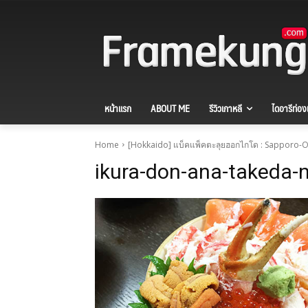
หน้าแรก
ABOUT ME
รีวิวเกาหลี
ไดอารีท่องเ
Home
[Hokkaido] แบ็คแพ็คตะลุยฮอกไกโด : Sapporo-O
ikura-don-ana-takeda-