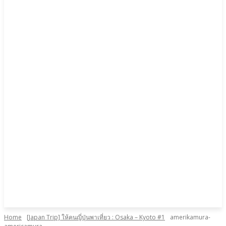
Home
[Japan Trip] ให้คนญี่ปุ่นพาเที่ยว : Osaka – Kyoto #1
amerikamura-