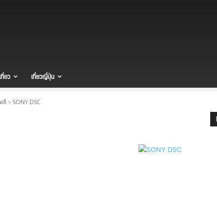
ที่ยว
เที่ยวญี่ปุ่น
หลี
SONY DSC