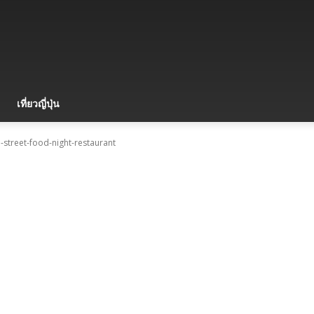
เที่ยวญี่ปุ่น
-street-food-night-restaurant