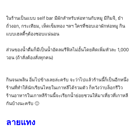
ในร้านเป็นแบบ self bar มีผักสำหรับห่อทานกับหมู มีกิมจิ, ยำ
ถั่วงอก, กระเทียม, เห็ดเข็มทอง ฯลฯ ใครที่ชอบเอาผักห่อหมู กิน
แบบเฮลตี้ๆต้องชอบแน่นอน
ส่วนของน้ำดื่มก็มีเป็นน้ำอัดลมรีฟิลไม่อั้นโดยคิดเพิ่มหัวละ 1,000
วอน (ถ้าสั่งต้องสั่งทุกคน)
กินจนเพลิน อิ่มไปข้างเลยล่ะครับ จะว่าไปแล้วร้านนี้ก็เป็นอีกหนึ่ง
ร้านที่ทำให้นักเรียนไทยในเกาหลีได้รวมตัว ก็หวังว่าบล็อกรีวิว
ร้านอาหารในเกาหลีร้านนี้จะเรียกน้ำย่อยชวนให้มาเที่ยวที่เกาหลี
กันบ้างนะครับ 🙂
ลายแทง