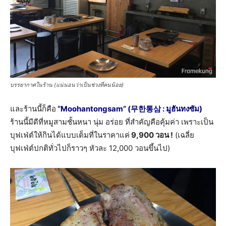
บรรยากาศในร้าน (แน่นอนว่าเป็นช่วงที่คนน้อย)
และร้านนี้ก็คือ
“Moohantongsam” (무한통삼 : มูฮันทงซัม)
ร้านนี้มีดีที่หมูสามชั้นหนา นุ่ม อร่อย ที่สำคัญคือคุ้มค่า เพราะเป็น
บุฟเฟ่ต์ให้กินได้แบบเต็มที่ในราคาแค่
9,900 วอน !
(เฉลี่ย
บุฟเฟ่ต์ปกติทั่วไปก็ราวๆ หัวละ 12,000 วอนขึ้นไป)