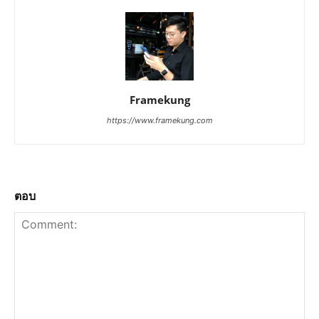
Framekung
https://www.framekung.com
ตอบ