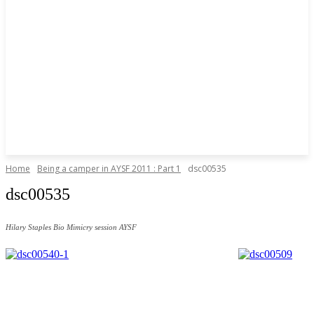
Home
Being a camper in AYSF 2011 : Part 1
dsc00535
dsc00535
Hilary Staples Bio Mimicry session AYSF