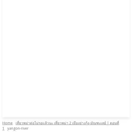
Home
เที่ยวพม่าต่อไม่รอแล้วนะ เที่ยวพม่า 2 เมืองย่างกุ้ง-มัณฑะเลย์ | ตอนที่
1
yangon-river