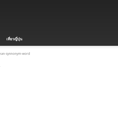
เที่ยวญี่ปุ่น
rean-synnonym-word
d