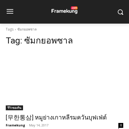
Tags
ซัมกยอพซาล
Tag:
ซัมกยอพซาล
รีวิวของกิน
[무한통삼] หมูย่างเกาหลีรมควันบุฟเฟ่ต์
Framekung
-
May 14, 2017
0