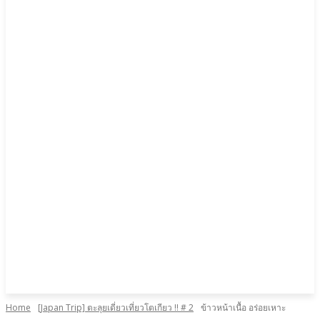
Home
[Japan Trip] ตะลุยเดี่ยวเที่ยวโตเกียว !! # 2
ข้าวหน้าเนื้อ อร่อยเหาะ