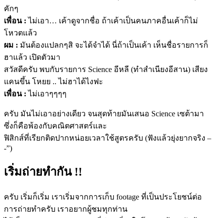
คักๆ
เพื่อน :
ไม่เอา… เค้าดูจากชื่อ ถ้าเค้าเป็นคนภาคอื่นเค้าก็ไม่
โหวตแล้ว
ผม :
มันต้องแปลกๆสิ จะได้จำได้ นี่ถ้าเป็นเค้า เห็นชื่อรายการก็
ฮาแล้ว เปิดตัวมา
สวัสดีครับ พบกับรายการ Science อีหลี (ทำสำเนียงอีสาน) เสียง
แคนขึ้น โหยย .. ไม่ฮาได้ไงฟะ
เพื่อน :
ไม่เอาๆๆๆๆ
ครับ มันไม่เอาอย่างเดียว จนสุดท้ายมันเสนอ Science เซต้ามา
ซึ่งก็คือพ้องกับคณิตศาสตร์และ
ฟิสิกส์ที่เรียกติดปากหน่อยเวลาใช้สูตรครับ (ฟังแล้วยุ่งยากจริง –
-”)
เริ่มถ่ายทำกัน !!
ครับ เริ่มก็เริ่ม เราเริ่มจากการเก็บ footage ที่เป็นประโยชน์ต่อ
การถ่ายทำครับ เราอยากผู้ชมทุกท่าน