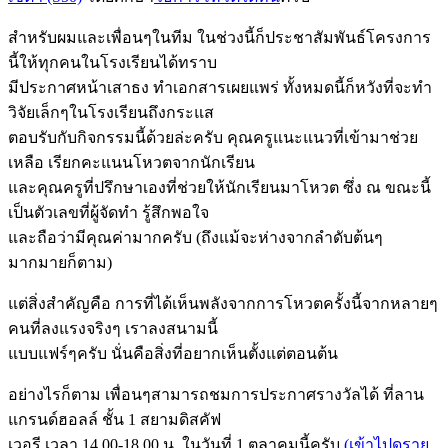
สำหรับผมและเพื่อนๆในทีม ในช่วงนี้ก็ประชาสัมพันธ์โครงการ
นี้ให้ทุกคนในโรงเรียนได้ทราบ
มีประกาศหน้าเสาธง ทำเอกสารเผยแพร่ ทั้งหมดนี้ก็หวังที่จะทำ
วิจัยเล็กๆในโรงเรียนถึงกระแส
ตอบรับกับกิจกรรมนี้ด้วยล่ะครับ คุณครูแนะแนวที่เข้ามาช่วย
เหลือ เรียกคะแนนโหวตจากนักเรียน
และคุณครูที่ปรึกษาเองที่ช่วยให้นักเรียนมาโหวต ซึ่ง ณ ขณะนี้
เป็นตัวเลขที่ผู้จัดทำ รู้สึกพอใจ
และถือว่ามีคุณค่ามากครับ (ถึงแม้จะห่างจากลำดับต้นๆ
มากมายก็ตาม)
แต่สิ่งสำคัญคือ การที่ได้เห็นพลังจากการโหวตครั้งนี้จากหลายๆ
คนที่ลงแรงจริงๆ เราลงสนามนี้
แบบแฟร์ๆครับ นั่นคือสิ่งที่อยากเห็นตั้งแต่ตอนต้น
อย่างไรก็ตาม เพื่อนๆสามารถชมการประกาศรางวัลได้ ที่ลาน
แกรนด์ฮอลล์ ชั้น 1 สยามดิสคัฟ
เวอรี เวลา 14.00-18.00 น. ในวันที่ 1 ตุลาคมนี้ครับ
(เข้าไปดูราย