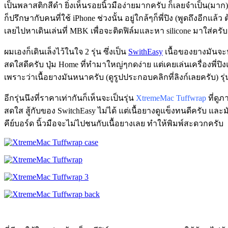
เป็นพลาสติกสีดำ ยิ่งเห็นรอยนิ้วมือง่ายมากครับ ก็เลยจำเป็น(มาก) 
ก็ปรึกษากับคนที่ใช้ iPhone ช่วงนั้น อยู่ใกล้ๆก็พี่ปิง (พูดถึงอีกแล้ว ต
เลยไปหาเดินเล่นที่ MBK เพื่อจะติดฟิล์มและหา silicone มาใส่ครับ
ผมเองก็เดินเล็งไว้ในใจ 2 รุ่น ซึ่งเป็น
SwithEasy
เนื้อของยางมันจะ
สดใสดีครับ ปุ่ม Home ที่ทำมาใหญ่ๆกดง่าย แต่เคยเล่นเครื่องพี่ปิง
เพราะว่าเนื้อยางมันหนาครับ (ดูรูปประกอบคลิกที่ลิงก์เลยครับ) 
อีกรุ่นนึงที่ราคาเท่ากันก็เห็นจะเป็นรุ่น
XtremeMac Tuffwrap
ที่ดู
สดใส สู้กับของ SwitchEasy ไม่ได้ แต่เนื้อยางดูแข็งทนดีครับ และม
คีย์บอร์ด นิ้วมือจะไม่ไปชนกับเนื้อยางเลย ทำให้พิมพ์สะดวกครับ