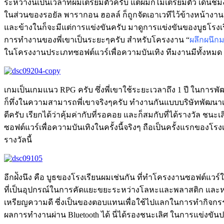
ระหว่างนี้เป็นเวลาที่ผมเตรียมตัวครับ แต่ผมก็ไม่เตรียมตัว เดินชมง
ในส่วนของรอยัล พารากอน ฮอลล์ ก็ถูกจัดเอาเวทีไว้ข้างหน้างาน
และข้างในก็จะมีแต่การแข่งขันครับ มาดูการแข่งขันของบูธโรงเร
การทำงานของพี่เขาเป็นระยะๆครับ สำหรับโครงงาน “
ผลึกผนึกม
ในโครงงานประเภทซอฟต์แวร์เพื่อความบันเทิง ทีมงานมีทั้งหมด 
เกมเป็นเกมแนว RPG ครับ ซึ่งพี่เขาใช้ระยะเวลาถึง 1 ปี ในการพั
ก็ทึ่งในความสามารถพี่เขาจริงๆครับ ทำงานกันแบบบริษัทพัฒนาเกม
ดีครับ เรียกได้ว่าคุ้มค่ากับที่รอคอย และก็สมกับที่ได้รางวัล ช
ซอฟต์แวร์เพื่อความบันเทิงในครั้งนี้จริงๆ ถือเป็นครั้งแรกของโรงเร
รางวัลนี้
อีกฝ่ังนึง คือ บูธของโรงเรียนผมเช่นกัน ที่ทำโครงงานซอฟต์แว
ที่เป็นอุปกรณ์ในการคัดแยะขยะระหว่างโลหะและพลาสติก และหาก
เหรียญความดี ซี่งเป็นของตอบแทนเพื่อใช้ไปแลกในการทำกิจ
ผลการทำงานผ่าน Bluetooth ได้ นี่ได้รองชนะเลิศ ในการแข่งขันป