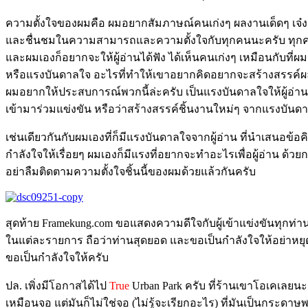
ความตั้งใจของผมคือ ผมอยากสัมภาษณ์คนเก่งๆ ผลงานเด็ดๆ เจ๋งๆ ท
และชื่นชมในความสามารถและความตั้งใจกับทุกคนนะครับ ทุกคน
และผมเองก็อยากจะให้ผู้อ่านได้ฟัง ได้เห็นคนเก่งๆ เหมือนกับที่ผ
หรือแรงบันดาลใจ อะไรที่ทำให้เขาอยากคิดอยากจะสร้างสรรค์ผล
ผมอยากให้ประสบการณ์พวกนี้ล่ะครับ เป็นแรงบันดาลใจให้ผู้อ่า
เข้ามาร่วมแข่งขัน หรือว่าสร้างสรรค์ชิ้นงานใหม่ๆ จากแรงบันดา
เช่นเดียวกันกับผมเองที่ก็มีแรงบันดาลใจจากผู้อ่าน ที่นำเสนอข้อคิ
กำลังใจให้เรื่อยๆ ผมเองก็มีแรงที่อยากจะทำอะไรเพื่อผู้อ่าน ด้ว
อย่าลืมติดตามความตั้งใจชิ้นนี้ของผมด้วยแล้วกันครับ
สุดท้าย Framekung.com ขอแสดงความดีใจกับผู้เข้าแข่งขันทุกท่าน ท
ในแต่ละรายการ ถือว่าท่านสุดยอด และขอเป็นกำลังใจให้อย่าหย
ขอเป็นกำลังใจให้ครับ
ปล. เพิ่งมีโอกาสได้ไป
True
Urban Park ครับ ที่ร้านเขาโอเคเลยนะ
เหมือนจอ แต่มันก็ไม่ใช่จอ (ไม่รู้จะเรียกอะไร) ที่มันเป็นกระดาษพ