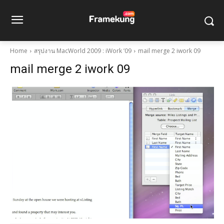
Home
สรุปงาน MacWorld 2009 : iWork ’09
mail merge 2 iwork 09
mail merge 2 iwork 09