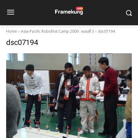
Home
Asia-Pacific Robofest Camp 2009 : ตอนที่ 3
dsc07194
dsc07194