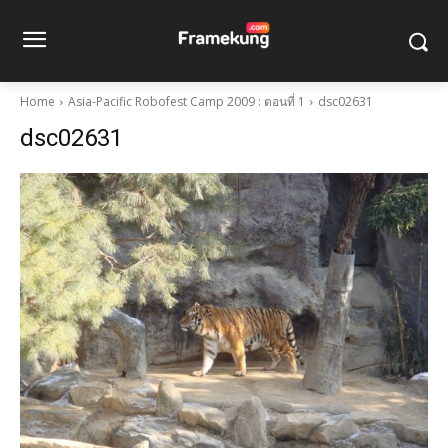
Home
Asia-Pacific Robofest Camp 2009 : ตอนที่ 1
dsc02631
dsc02631