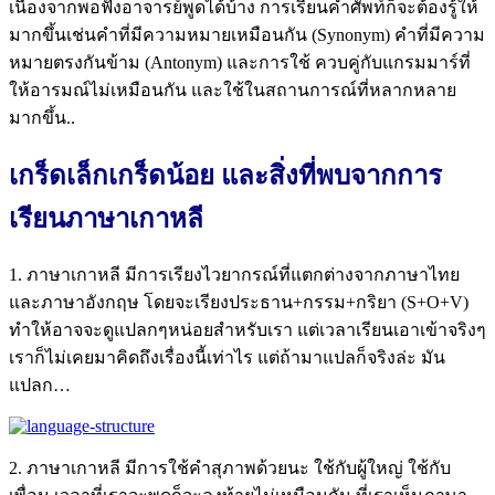
เนื่องจากพอฟังอาจารย์พูดได้บ้าง การเรียนคำศัพท์ก็จะต้องรู้ให้
มากขึ้นเช่นคำที่มีความหมายเหมือนกัน (Synonym) คำที่มีความ
หมายตรงกันข้าม (Antonym) และการใช้ ควบคู่กับแกรมมาร์ที่
ให้อารมณ์ไม่เหมือนกัน และใช้ในสถานการณ์ที่หลากหลาย
มากขึ้น..
เกร็ดเล็กเกร็ดน้อย และสิ่งที่พบจากการ
เรียนภาษาเกาหลี
1. ภาษาเกาหลี มีการเรียงไวยากรณ์ที่แตกต่างจากภาษาไทย
และภาษาอังกฤษ โดยจะเรียงประธาน+กรรม+กริยา (S+O+V)
ทำให้อาจจะดูแปลกๆหน่อยสำหรับเรา แต่เวลาเรียนเอาเข้าจริงๆ
เราก็ไม่เคยมาคิดถึงเรื่องนี้เท่าไร แต่ถ้ามาแปลก็จริงล่ะ มัน
แปลก…
2. ภาษาเกาหลี มีการใช้คำสุภาพด้วยนะ ใช้กับผู้ใหญ่ ใช้กับ