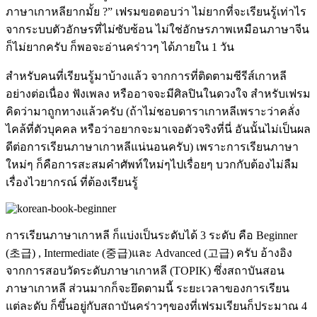
ภาษาเกาหลียากมั้ย ?” เฟรมขอตอบว่า ไม่ยากที่จะเรียนรู้เท่าไร
จากระบบตัวอักษรที่ไม่ซับซ้อน ไม่ใช่อักษรภาพเหมือนภาษาจีน
ก็ไม่ยากครับ ก็พอจะอ่านคร่าวๆ ได้ภายใน 1 วัน
สำหรับคนที่เรียนรู้มาบ้างแล้ว จากการที่ติดตามซีรีส์เกาหลี
อย่างต่อเนื่อง ฟังเพลง หรืออาจจะมีศิลปินในดวงใจ สำหรับเฟรม
คิดว่ามาถูกทางแล้วครับ (ถ้าไม่ชอบดาราเกาหลีเพราะว่าคลั่ง
ไคล้ที่ตัวบุคคล หรือว่าอยากจะมาเจอตัวจริงที่นี่ อันนั้นไม่เป็นผล
ดีต่อการเรียนภาษาเกาหลีแน่นอนครับ) เพราะการเรียนภาษา
ใหม่ๆ ก็คือการสะสมคำศัพท์ใหม่ๆไปเรื่อยๆ บวกกับต้องไม่ลืม
เรื่องไวยากรณ์ ที่ต้องเรียนรู้
การเรียนภาษาเกาหลี ก็แบ่งเป็นระดับได้ 3 ระดับ คือ Beginner
(초급) , Intermediate (중급)และ Advanced (고급) ครับ อ้างอิง
จากการสอบวัดระดับภาษาเกาหลี (TOPIK) ซึ่งสถาบันสอน
ภาษาเกาหลี ส่วนมากก็จะยึดตามนี้ ระยะเวลาของการเรียน
แต่ละดับ ก็ขึ้นอยู่กับสถาบันคร่าวๆของที่เฟรมเรียนก็ประมาณ 4