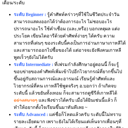
เดือน/ระดับ
ระดับ Beginner :
รู้คำศัพท์คร่าวๆที่ใช้ในชีวิตประจำวัน
สามารถแสดงออกได้ว่าต้องการอะไร ไม่ชอบอะไร
ปรารถนาอะไร ใช้คำเชื่อม (และ,หรือ) บอกเหตุผล แต่ง
ประโยค เขียนไดอารีด้วยคำศัพท์ง่ายๆ ได้ครับ ความ
สามารถที่เด่นๆ ของระดับนี้คงเป็นการอ่านภาษาเกาหลีได้
และสามารถออกไปซื้อของได้ แต่อาจจะยังฟังคนเกาหลี
พูดเร็วๆยังไม่ได้ครับ
ระดับ Intermediate :
ที่เฟรมกำลังศึกษาอยู่ตอนนี้ ก็จะรู้
ขอบข่ายของคำศัพท์เพิ่มเข้าไปอีกไวยากรณ์ที่ยากขึ้นไป
ขึ้นอยู่กับสถานการณ์และอารมณ์ เรียนรู้คำศัพท์และ
ไวยากรณ์ที่คน เกาหลีใช้พูดจริงๆ อ.บอกว่า ถ้าเกิดจบ
ระดับนี้ แล้วขยันทั้งเทอม ก็จะสามารถดูซีรีส์เกาหลีได้
อย่างสบายๆ
และฟังข่าวได้ครับ เมื่อได้ยินเช่นนี้แล้ว ก็
ทำให้อยากตั้งใจเรียนขึ้นมาทันทีเลย ~
ระดับ Advanced :
แค่ชื่อก็โหดแล้วครับ ระดับนี้ไม่ทราบ
รายละเอียดมาก เพราะยังไม่ได้เรียนแต่เห็นจากเพื่อนๆที่