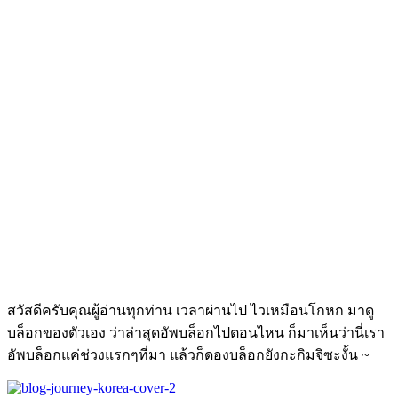
สวัสดีครับคุณผู้อ่านทุกท่าน เวลาผ่านไป ไวเหมือนโกหก มาดู
บล็อกของตัวเอง ว่าล่าสุดอัพบล็อกไปตอนไหน ก็มาเห็นว่านี่เรา
อัพบล็อกแค่ช่วงแรกๆที่มา แล้วก็ดองบล็อกยังกะกิมจิซะงั้น ~