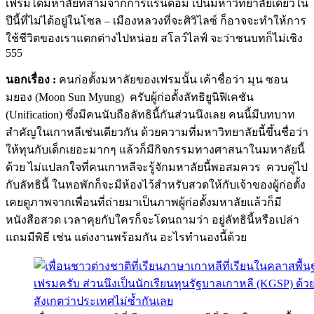
เฟรมได้มหาลัยที่สามจากการแรนด้อม เป็นมหาวิทยาลัยเดียวใน
ปีนี้ที่ไม่ได้อยู่ในโซล – เมืองหลวงที่จะศิวิไลซ์ ก็อาจจะทำให้การ
ใช้ชีวิตของเราแตกต่างไปหน่อย สโลว์ไลฟ์ จะว่าชนบทก็ไม่เชิง
555
นอกเรื่อง :
คนก่อตั้งมหาลัยของเฟรมนั้น เค้าชื่อว่า มุน ซอน
มยอง (Moon Sun Myung) ครับผู้ก่อตั้งลัทธิยูนิฟิเคชัน
(Unification) ซึ่งมีคนนับถือลัทธินี้กันส่วนนึงเลย คนนี้มีบทบาท
สำคัญในเกาหลีเช่นเดียวกัน ด้วยความที่มหาวิทยาลัยนี้ขึ้นชื่อว่า
ให้ทุนกับเด็กเยอะมากๆ แล้วก็มีกิจกรรมทางศาสนาในมหาลัยนี้
ด้วย ไม่แปลกใจที่คนเกาหลีจะรู้จักมหาลัยนี้พอสมควร ควบคู่ไป
กับลัทธินี้ ในหอพักก็จะมีห้องไว้สำหรับสวดให้กับเจ้าของผู้ก่อตั้ง
เคยดูภาพจากเพื่อนที่ถ่ายมาเป็นภาพผู้ก่อตั้งมหาลัยแล้วก็มี
หนังสือสวด เวลาคุยกับใครก็จะโดนถามว่า อยู่ลัทธินี้หรือเปล่า
แถมมีพิธี เช่น แต่งงานพร้อมกัน อะไรทำนองนี้ด้วย