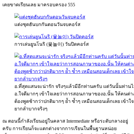
เคยขาดเรียนเลย มาครอบครอง 555
แต่งชุดฮันบกกันตอนวันจบคอร์ส
การเล่นยูนโนริ (윷놀이) วันปิดคอร์ส
อ.ที่สุดแสนจะน่ารัก จริงๆแล้วมีอีกท่านครับ แต่วันนั้นท่านไ
อ.ใจดีมากๆ เข้าใจเลยว่าการสอนภาษาของอ.นั้น ให้คนต่า
ต้องพูดช้ากว่าปกติมากๆ ย้ำ ซ้ำๆ เหมือนสอนเด็กเลย เข้าใ
ยากลำบากจริงๆ
ณ ตอนนี้กำลังเรียนอยู่ในคลาส Intermediate หรือระดับกลางอยู่
ครับ การเรียนก็จะแตกต่างจากการเรียนในพื้นฐานหน่อย