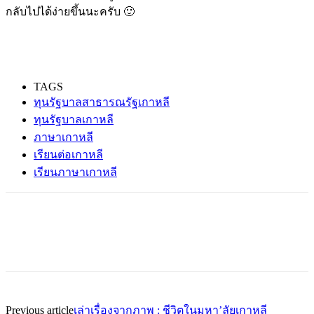
กลับไปได้ง่ายขึ้นนะครับ 🙂
TAGS
ทุนรัฐบาลสาธารณรัฐเกาหลี
ทุนรัฐบาลเกาหลี
ภาษาเกาหลี
เรียนต่อเกาหลี
เรียนภาษาเกาหลี
Previous article
เล่าเรื่องจากภาพ : ชีวิตในมหา’ลัยเกาหลี