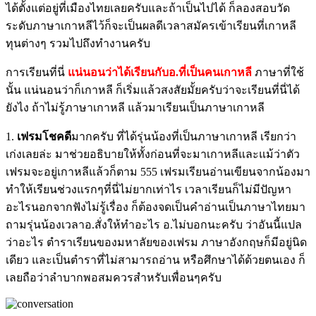
ได้ตั้งแต่อยู่ที่เมืองไทยเลยครับและถ้าเป็นไปได้ ก็ลองสอบวัด
ระดับภาษาเกาหลีไว้ก็จะเป็นผลดีเวลาสมัครเข้าเรียนที่เกาหลี
ทุนต่างๆ รวมไปถึงทำงานครับ
การเรียนที่นี่
แน่นอนว่าได้เรียนกับอ.ที่เป็นคนเกาหลี
ภาษาที่ใช้
นั้น แน่นอนว่าก็เกาหลี ก็เริ่มแล้วสงสัยมั้ยครับว่าจะเรียนที่นี่ได้
ยังไง ถ้าไม่รู้ภาษาเกาหลี แล้วมาเรียนเป็นภาษาเกาหลี
1.
เฟรมโชคดี
มากครับ ที่ได้รุ่นน้องที่เป็นภาษาเกาหลี เรียกว่า
เก่งเลยล่ะ มาช่วยอธิบายให้ทั้งก่อนที่จะมาเกาหลีและแม้ว่าตัว
เฟรมจะอยู่เกาหลีแล้วก็ตาม 555 เฟรมเรียนอ่านเขียนจากน้องมา
ทำให้เรียนช่วงแรกๆที่นี่ไม่ยากเท่าไร เวลาเรียนก็ไม่มีปัญหา
อะไรนอกจากฟังไม่รู้เรื่อง ก็ต้องจดเป็นคำอ่านเป็นภาษาไทยมา
ถามรุ่นน้องเวลาอ.สั่งให้ทำอะไร อ.ไม่บอกนะครับ ว่าอันนี้แปล
ว่าอะไร ตำราเรียนของมหาลัยของเฟรม ภาษาอังกฤษก็มีอยู่นิด
เดียว และเป็นตำราที่ไม่สามารถอ่าน หรือศึกษาได้ด้วยตนเอง ก็
เลยถือว่าลำบากพอสมควรสำหรับเพื่อนๆครับ