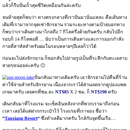
แล้วก็รีบปั่นเร็วสุดชีวิตเหมือนกันล่ะครับ
จนท้ายสุดก็พบว่า ทางตรงกลางที่เราปั่นมานั่นแหละ คือเส้นทาง
เดิมที่เรามาจากจุดเช่าจักรยาน รวมระยะทางตามป้ายบอกทาง
ก็พบว่าเราเดินทางมาไกลถึง 7 กิโลครึ่งด้วยกันครับ กลับไปอีก
รอบก็ 14 กิโลพอดี … นับว่าเป็นการเดินทางและการออกกำลัง
กายที่สาหัสสำหรับผมในรอบหลายๆปีเลยก็ว่าได้
ก่อนจะไปส่งจักรยาน ก็ขอกลับไปถ่ายรูปเป็นที่ระลึกกับทะเลสาบ
สวยๆหน่อยล่ะครับ 🙂
ปั่นกลับมาทางเดิมครับ เอาจักรยานไปคืนที่ร้าน
ค่าใช้จ่ายสำหรับจักรยาน เนื่องจากเราได้ส่วนลดจากคูปองแพค
เกจมาครับ เลยตกที่ชม.ละ
NT$85
X 2 ชม. ก็
NT$190
ครับ
เดินกลับมาที่โรงแรม จะเช็คอินหลังจากที่พวกเรามาถึงก่อน
เวลา เลยได้แต่ฝากกระเป๋าไว้ โรงแรมที่เราจอง ชื่อว่า
“
Tanxiang Resort
“
ซึ่งทำเลดีมากครับ ใกล้กับจุดขึ้นเรือ…