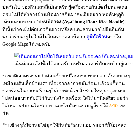
ปนกันไป ของกินแถวนี้เป็นสตรีทฟู้ดเรียงรายกันเต็มไปหมดเลย
ครับ ไม่ได้ทำการบ้านเรื่องการกินมาละเอียดมาก พอค้นๆดูก็
เห็นมีคนแนะนำ “
บะหมี่อาจง (Ay-Chung Flour Rice Noodle)
”
ที่เห็นว่าคนไปต่อแถวกินยาวเหยียด และส่วนมากไปยืนกินกัน
พบว่าร้านอยู่ไม่ใกล้ไม่ไกลจากสถานีมาก
ดูพิกัดร้าน
จากใน
Google Maps ได้เลยครับ
เดินต่อแถวไปซื้อได้เลยครับ คนรับออเดอร์กับคนทำอยู่แยกก
รสชาติเอาตรงๆผมว่าค่อนข้างเหมือนกระเพาะปลา เส้นจะบางๆ
เหมือนเส้นเล็กบ้านเรา เนื่องจากอากาศมันร้อน แล้วผมก็ทาน
ของร้อนในอากาศร้อนๆไม่เก่งซะด้วย สั่งชามใหญ่มาดูจะมาก
ไปหน่อย บวกกับมีไก่กับหนังไก่ (เครื่อง) ใส่ให้มานิดเดียว ผมว่า
ไม่เหมาะกับคนไม่ชอบทานอะไรมันๆนะ เมนูนี้ขอให้
5/10
ละ
กัน
ร้านข้างๆก็มีชานมไข่มุกให้กินดับร้อนหน่อย รสชาติก็โอเคล่ะ