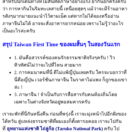
สำหรับนักเดินทางที่ไม่สันทัดภาษาอย่างแรง ย้ำกันอีกครั้งครับ
ว่า การหากินในริมทะเลสาบนี้ เหนื่อยสุดๆ แม้ว่าจะมีร้านอาหา
รดังๆมากมายแนะนำไว้ตามเน็ต แต่หากไม่ได้จองหรืออ่าน
ภาษาจีนไม่ได้ อาจจะสั่งอาหารยากหน่อย เพราะไม่รู้ว่าอะไร
เป็นอะไรล่ะครับ
สรุป Taiwan First Time ของผมสั้นๆ ในสองวันแรก
1. มันคือสวรรค์ของคนรักธรรมชาติจริงๆครับ ! วิว
ทิวทัศน์ไม่ว่าจะไปที่ไหน สวยมาก
2. การคมนาคมที่นี่ ดีไม่แพ้ญี่ปุ่นเลยครับ ใครจะบอกว่าที่
นี่คือญี่ปุ่น เวอร์ชั่นภาษาจีน ในราคาไม่แพง ก็ถูกของเขา
ล่ะ !
3. ภาษาจีน ! จำเป็นกับการสื่อสารกับคนท้องถิ่นโดย
เฉพาะในต่างจังหวัดอยู่พอสมควรครับ
เราจะพักที่นี่กันหนึ่งคืน ก่อนที่พรุ่งนี้ เราจะมุ่งหน้าไปอีกฝั่งของ
ไต้หวัน สู่แหล่งธรรมชาติที่ผมเองก็ตั้งตารอคอย เราจะไปกัน
ที่
อุทยานแห่งชาติ ไถ่ลู่ก้อ (Taruko National Park)
ครับ ไป