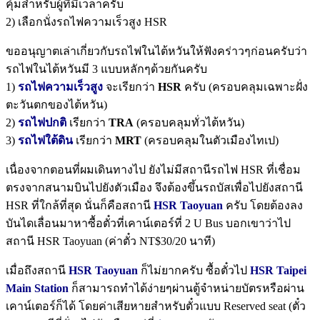
คุ้มสำหรับผู้ที่มีเวลาครับ
2) เลือกนั่งรถไฟความเร็วสูง HSR
ขออนุญาตเล่าเกี่ยวกับรถไฟในไต้หวันให้ฟังคร่าวๆก่อนครับว่า
รถไฟในไต้หวันมี 3 แบบหลักๆด้วยกันครับ
1)
รถไฟความเร็วสูง
จะเรียกว่า
HSR
ครับ (ครอบคลุมเฉพาะฝั่ง
ตะวันตกของไต้หวัน)
2)
รถไฟปกติ
เรียกว่า
TRA
(ครอบคลุมทั่วไต้หวัน)
3)
รถไฟใต้ดิน
เรียกว่า
MRT
(ครอบคลุมในตัวเมืองไทเป)
เนื่องจากตอนที่ผมเดินทางไป ยังไม่มีสถานีรถไฟ HSR ที่เชื่อม
ตรงจากสนามบินไปยังตัวเมือง จึงต้องขึ้นรถบัสเพื่อไปยังสถานี
HSR ที่ใกล้ที่สุด นั่นก็คือสถานี
HSR Taoyuan
ครับ โดยต้องลง
บันไดเลื่อนมาหาซื้อตั๋วที่เคาน์เตอร์ที่ 2 U Bus บอกเขาว่าไป
สถานี HSR Taoyuan (ค่าตั๋ว NT$30/20 นาที)
เมื่อถึงสถานี
HSR Taoyuan
ก็ไม่ยากครับ ซื้อตั๋วไป
HSR Taipei
Main Station
ก็สามารถทำได้ง่ายๆผ่านตู้จำหน่ายบัตรหรือผ่าน
เคาน์เตอร์ก็ได้ โดยค่าเสียหายสำหรับตั๋วแบบ Reserved seat (ตั๋ว