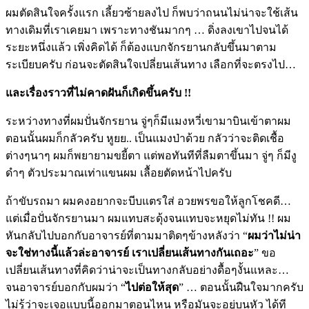
ผมตัดสินใจครั้งแรก เลี้ยวซ้ายลงไป ก็พบว่าถนนไม่น่าจะใช้เส้น
ทางเดิมที่เราเคยมา เพราะทางชันมากๆ … ดิ่งลงเขาไปจนได้
ระยะหนึ่งแล้ว เพิ่งคิดได้ ก็ต้องแบกจักรยานกลับขึ้นมาตาม
ระเบียบครับ ก่อนจะตัดสินใจเปลี่ยนเส้นทาง เลือกที่จะตรงไป…
และเรื่องราวที่ไม่คาดฝันก็เกิดขึ้นครับ !!
ระหว่างทางที่ผมปั่นจักรยาน จู่ๆก็มีแมงหวี่เขามาบินเข้าตาผม
ตอนนั้นผมก็กลัวครับ หูยย.. เป็นแมงป่าด้วย กลัวว่าจะติดเชื้อ
ต่างๆนาๆ ผมก็พยายามขยี้ตา แต่พอทันทีที่ลืมตาขึ้นมา จู่ๆ ก็มีงู
ดำๆ ตัวประมาณเท่าแขนผม เลื้อยตัดหน้าไปครับ
ถ้าขับรถมา ผมคงอยากจะบีบแตรใส่ อวยพรขอให้ลูกโชคดี…
แต่เมื่อปั่นจักรยานมา ผมแทบสะดุ้งจนแทบจะหยุดไม่ทัน !! ผม
หันกลับไปบอกกับอาจารย์ที่ตามมาติดๆข้างหลังว่า “
ผมว่าไม่น่า
จะใช่ทางนี้แล้วล่ะอาจารย์ เราเปลี่ยนเส้นทางกันเถอะ
” ขอ
เปลี่ยนเส้นทางที่คิดว่าน่าจะเป็นทางกลับอย่างดื้อๆงั้นแหละ…
จนอาจารย์บอกกับผมว่า “
ไปต่อให้สุด
” … ตอนนั้นฝืนใจมากครับ
ไม่รู้ว่าจะเจอแบบนี้ออกมาตอนไหน หรือมันจะอยู่บนหัว ได้ที