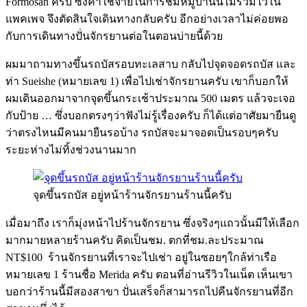
Formosan ครับ ซึ่งค่าใช้จ่ายในการชมหมู่บ้านนี้ไม่รวมไว้ใน
แพคเพจ จึงตัดสินใจเดินทางกลับครับ อีกอย่างเวลาไม่ค่อยพอ
กับการเดินทางปั่นจักรยานต่อในตอนบ่ายนี้ด้วย
ผมมาถามทางขึ้นรถบัสรอบทะเลสาบ กลับไปจุดจอดรถบัส และ
ท่า Sueishe (หมายเลข 1) เพื่อไปเช่าจักรยานครับ เขาก็บอกให้
ผมเดินออกมาจากจุดขึ้นกระเช้าประมาณ 500 เมตร แล้วจะเจอ
กับป้าย … ซึ่งบอกตรงๆว่าฟังไม่รู้เรื่องครับ ก็ได้แต่อาศัยมายืนดู
ว่าตรงไหนมีคนมายืนรอบ้าง รถบัสจะมาจอดเป็นรอบๆครับ
ระยะห่างไม่ทิ้งช่วงนานมาก
จุดขึ้นรถบัส อยู่หน้าร้านจักรยานร้านนี้ครับ
เมื่อมาถึง เราก็มุ่งหน้าไปร้านจักรยาน ซึ่งจริงๆแถวนั้นมีให้เลือก
มากมายหลายร้านครับ คิดเป็นชม. ตกที่ชม.ละประมาณ
NT$100 ร้านจักรยานที่เราจะไปเช่า อยู่ในซอยๆใกล้ท่าเรือ
หมายเลข 1 ร้านชื่อ Merida ครับ ตอนที่อ่านรีวิวในเน็ต เห็นเขา
บอกว่าร้านนี้มีสองสาขา ปั่นเสร็จก็สามารถไปคืนจักรยานที่อีก