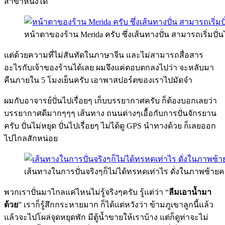
สาขาหนึ่งได้
หน้าตาของร้าน Merida ครับ ซึ่งเส้นทางปั่น สามารถเริ่มปั่น
แต่ด้วยความที่ไม่สันทัดในภาษาจีน และไม่สามารถสื่อสาร
อะไรกับเจ้าของร้านได้เลย ผมจึงแค่ตอบตกลงไปว่า จะหลับมา
คืนภายใน 5 โมงเย็นครับ เอาพาสปอร์ตของเราไปมัดจำ
ผมกับอาจารย์ปั่นไปเรื่อยๆ เก็บบรรยากาศครับ ก็ต้องบอกเลยว่า
บรรยากาศดีมากๆๆๆ เส้นทาง ถนนต่างๆเอื้อกับการปั่นจักรยาน
ครับ ปั่นไม่หยุด ปั่นไปเรื่อยๆ ไม่ได้ดู GPS นำทางด้วย ก็เลยออก
ไปไกลสักหน่อย
เส้นทางในการปั่นจริงๆก็ไม่ได้ทรหดเท่าไร ดั่งในภาพซ้าย
พวกเราปั่นมาไกลแค่ไหนไม่รู้จริงๆครับ รู้แต่ว่า “
ลืมเอาน้ำมา
ด้วย
” เราก็รู้สึกกระหายมาก ก็ได้แต่หวังว่า ข้ามภูเขาลูกนี้แล้ว
แล้วจะไปโผล่จุดหยุดพัก มีตู้น้ำขายให้เราบ้าง แต่ก็ดูท่าจะไม่