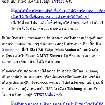
จองแบบมีที่นั่ง) ไปตัวเมืองอยู่ที่
$NT175
ครับ
เมื่อได้ตั๋วรถไฟมาแล้วก็เช็คข้อมูลให้เรียบร้อยครับว่าต้อ
ได้ อีกทั้งยังสามารถจองล่วงหน้าได้อีกด้วย !
ก็เป็นเป้าหมายแรกของการเดินทางผ่านรถไฟความเร็วสูงที่บอก
เลยครับว่าสะดวกมากๆ ที่พักของผมอยู่ในย่านท่องเที่ยวช็อปปิ้ง
Ximending
เมื่อไปถึง
HSR Taipei Main Station
แล้วผมต้องไป
เปลี่ยนรถไฟไปยังสถานี
MRT Ximen
ครับ ซึ่งสามารถตามป้าย
บอกทางมาที่สถานีรถไฟใต้ดินได้เลย
เนื่องจากทริปของผมพรุ่งนี้คือการเดินทางไปที่เมือง Taichung
เดินทางต่อไปชมทะเลสาบสุริยันจันทรา เพื่อป้องกันปัญหาที่นั่ง
เต็ม (แม้ผมจะรู้สึกว่าวันธรรมดาคนจะไม่เต็มง่ายขนาดนั้น) ผมก็
ขอไปจองผ่านตู้จำหน่ายตั๋ว HSR ไปเมือง
Taichung
ก่อนครับ
โดยค่าเสียหายอยู่ที่
NT$765/เที่ยว
ครับ