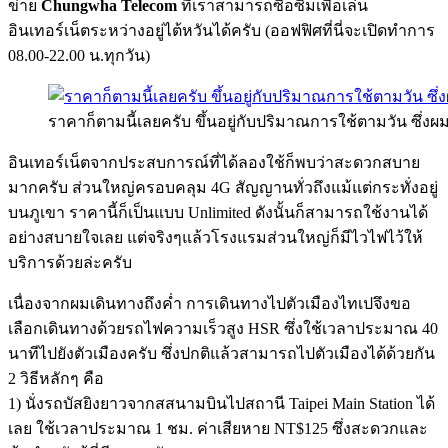
ข่าย
Chungwha Telecom
ที่เราสามารถซื้อซิมเพื่อเล่น
อินเทอร์เน็ตระหว่างอยู่ไต้หวันได้ครับ (ออฟฟิศที่นี่จะเปิดทำการ
08.00-22.00 น.ทุกวัน)
ราคาก็ตามนี้เลยครับ ขึ้นอยู่กับปริมาณการใช้ตามวัน ซึ่งผมเ
อินเทอร์เน็ตจากประสบการณ์ที่ได้ลองใช้ก็พบว่าสะดวกสบาย
มากครับ ส่วนใหญ่ครอบคลุม 4G สัญญานทั่วถึงแม้แต่กระทั่งอยู่
บนภูเขา ราคานี้ก็เป็นแบบ Unlimited ดังนั้นก็สามารถใช้งานได้
อย่างสบายใจเลย แต่จริงๆแล้วโรงแรมส่วนใหญ่ก็มีไวไฟไว้ให้
บริการด้วยล่ะครับ
เนื่องจากผมเดินทางถึงค่ำ การเดินทางไปตัวเมืองไทเปจึงขอ
เลือกเดินทางด้วยรถไฟความเร็วสูง HSR ซึ่งใช้เวลาประมาณ 40
นาทีไปยังตัวเมืองครับ ซึ่งปกติแล้วสามารถไปตัวเมืองได้ด้วยกัน
2 วิธีหลักๆ คือ
1) นั่งรถบัสยิงยาวจากสสนามบินไปสถานี Taipei Main Station ได้
เลย ใช้เวลาประมาณ 1 ชม. ค่าเสียหาย NT$125 ซึ่งสะดวกและ