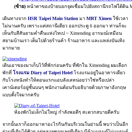
(ซ้าย)
หน้าตาของป้ายบอกจุดเชื่อมไปยังสถานีรถไฟใต้ดิน
เดินทางจาก
HSR Taipei Main Station
มา
MRT Ximen
ใช้เวลา
ไม่นานครับ เพราะแค่สถานีเดียว ออกประตู 6 ออกมา ท่านก็จะ
เห็นกับสีสันยามค่ำคืนแห่งไทเป ~ Ximending อารมณ์เหมือน
สยามบ้านเรา เต็มไปด้วยร้านค้า ร้านอาหาร และแหล่งบันเทิง
มากมาย
เดินเอาของมาเก็บไว้ที่พักก่อนครับ ที่พักใน Ximending ผมเลือก
พักที่
โรงแรม Diary of Taipei Hotel
โรงแรมอยู่ในอาคารเดียว
กับโรงหนังทำให้ตอนแรกแอบลังเลหน่อยว่าใช่หรือเปล่า
เคาน์เตอร์อยู่ชั้นบนๆ พนักงานต้อนรับอธิบายด้วยภาษาอังกฤษ
แบบตั้งใจมากครับ
ห้องพักไม่เล็กไม่ใหญ่ กำลังพอดีๆ สะดวกสบายดีครับ
จากนั้นเราก็ออกมาหาอะไรกินกันบริเวณในย่านนี้ พบว่าเป็นอีก
ย่านที่เดินได้ชิวๆ อยู่หลายซอยเลยทีเดียว มีค้าแบรนด์ไม่แบรนด์