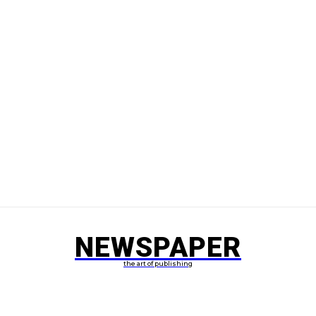
NEWSPAPER
the art of publishing
ไดอารีท่องเที่ยว
ทุนรัฐบาลเกาหลี
MORE
ABOUT ME