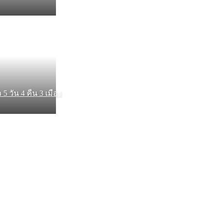
5 วัน 4 คืน 3 เมือง