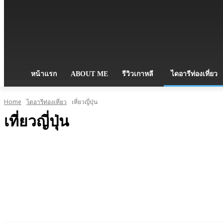
หน้าแรก
ABOUT ME
รีวิวเกาหลี
ไดอารีท่องเที่ยว
Home
ไดอารีท่องเที่ยว
เที่ยวญี่ปุ่น
เที่ยวญี่ปุ่น