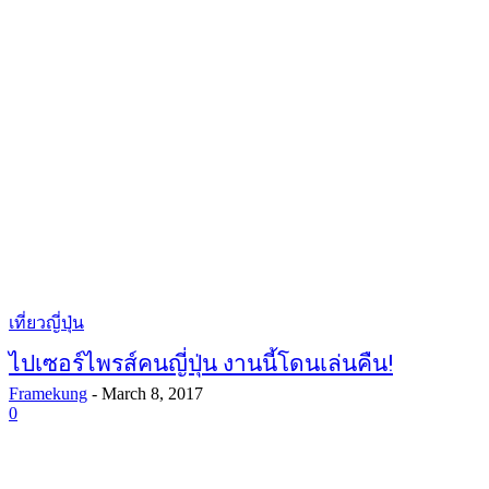
เที่ยวญี่ปุ่น
ไปเซอร์ไพรส์คนญี่ปุ่น งานนี้โดนเล่นคืน!
Framekung
-
March 8, 2017
0