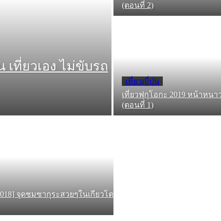
(ตอนที่ 2)
 เที่ยวเอง ไม่ขับรถ
เที่ยวญี่ปุ่น
เที่ยวฟุกุโอกะ 2019 หน้าหนาว 
(ตอนที่ 1)
่น 2018] จุดชมซากุระสวยๆในเกียวโต