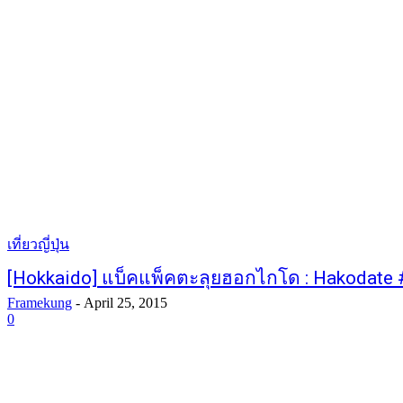
เที่ยวญี่ปุ่น
[Hokkaido] แบ็คแพ็คตะลุยฮอกไกโด : Hakodate 
Framekung
-
April 25, 2015
0